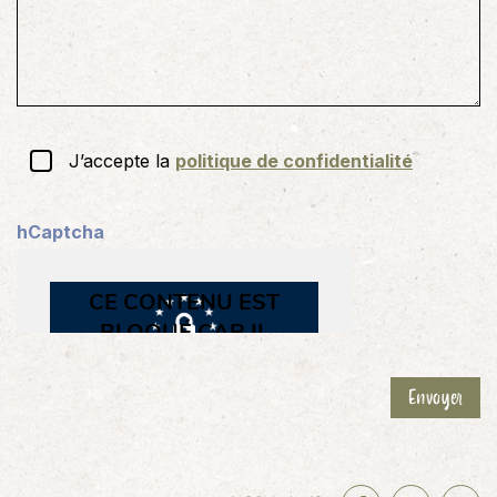
)
a
i
r
e
)
RGPD
J’accepte la
politique de confidentialité
(
N
hCaptcha
é
c
e
s
s
a
Envoyer
i
r
e
)