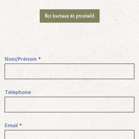
Nos bureaux de proximité
Nom/Prénom
(
N
é
c
Téléphone
e
s
s
a
Email
i
(
r