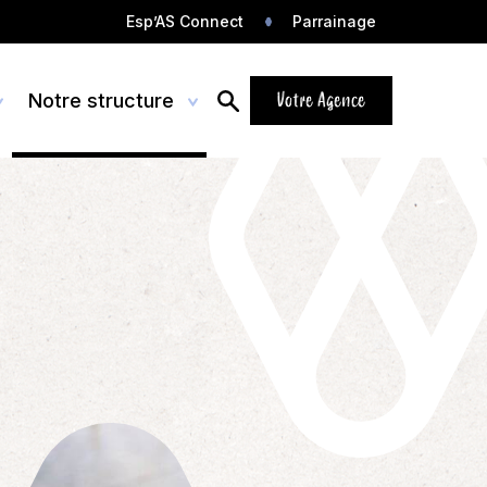
c
Esp’AS Connect
Parrainage
h
e
r
Votre Agence
Notre structure
c
h
e
r
Développer de nouveaux projets
Espace recrutement
s et
an ou
Dans un contexte économique en
ié et
 une
perpétuel évolution, toutes les
ndre une
Offres d'emploi
entreprises doivent s’adapter sans…
e humaine
360 d’AS
Candidature spontanée
Expertises spécifiques
Que vous soyez agriculteur,
commerçant ou artisan, profession
Projet dans les énergies
libérale ou industriel, vous devez…
renouvelables