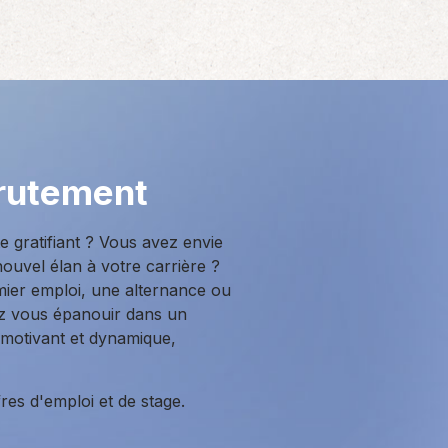
rutement
 gratifiant ? Vous avez envie
ouvel élan à votre carrière ?
ier emploi, une alternance ou
ez vous épanouir dans un
 motivant et dynamique,
es d'emploi et de stage.