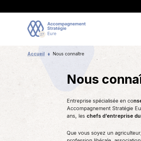
Accueil
Nous connaître
Optimiser la gestion de mon
Exploitant agricole
Stratégie d’entreprise
Nous connaître
Artisan
Expertis
Actualit
Créer o
entreprise
d’entrep
entrepr
Vous souhaitez vous installer ou
Que vous soyez agriculteur, artisan ou
Entreprise spécialisée en conseil,
L’expertis
La vie
Nous connaî
reprendre une exploitation agricole ?
commerçant, profession libérale, une
gestion, expertise comptable,
cœur de m
Découvrez toutes nos solutions pour
Que vous 
Vous sou
En chi
Vous avez besoin d’un…
association ou un…
Accompagnement Stratégie Eure…
de gestion
vous accompagner au quotidien.
ou patron
exploitat
Actus 
besoin d’
ne s’imp
Actus 
Entreprise spécialisée en co
ns
Patrimoine, prévoyance et
Accompagnement Stratégie E
Transmettre ou céder
Coopératives, associations,
retraites
ans, les
chefs d’entreprise du 
groupements
Transmettre ou céder son entreprise est
Le patrimoine, la prévoyance et la
une étape essentielle de la vie
retraite sont des préoccupations
Que vous soyez une association de
Que vous soyez un agriculteur,
professionnelle d’un chef…
essentielles et légitimes de…
producteurs, un groupement
profession libérale, associatio