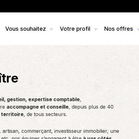
Vous souhaitez
Votre profil
Nos offres
 commerçant, chef
e comptable et fiscale
és
u reprendre une
Profession libérale
Conseil juridique
Contact
Créer ou reprendre une
rise
ise agricole
entreprise
e comptable et fiscale est le
 de l'AGC
L’univers des professions libérale
Que vous soyez agriculteur, artis
Contact
tre
étier de notre association
des indépendants est très diversif
commerçant, profession libérale,
soyez artisan, commerçant
haitez créer ou reprendre une
ffres
Vous souhaitez créer ou repre
Demande de devis
, qui…
chaque profession a…
association ou un…
 d’une PME, vous avez
ion agricole ? C’est un projet qui
entreprise ? C’est une aventur
du territoire
Toutes les agences
un partenaire de…
rovise…
collective et…
sectorielles
eil, gestion, expertise comptable
,
ure
accompagne et conseille
, depuis plus de 40
territoire
, de tous secteurs.
 artisan, commerçant, investisseur immobilier, une
n etc, nos équipes s’engagent à être
à vos côtés,