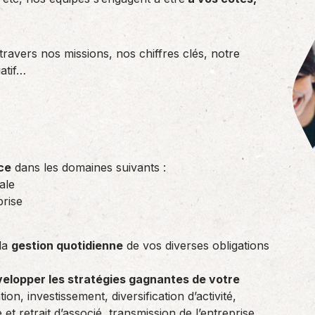
travers nos missions, nos chiffres clés, notre
atif…
ce
dans les domaines suivants :
ale
prise
la
gestion quotidienne
de vos diverses obligations
elopper les stratégies gagnantes de votre
ation, investissement, diversification d’activité,
 et retrait d’associé, transmission de l’entreprise,