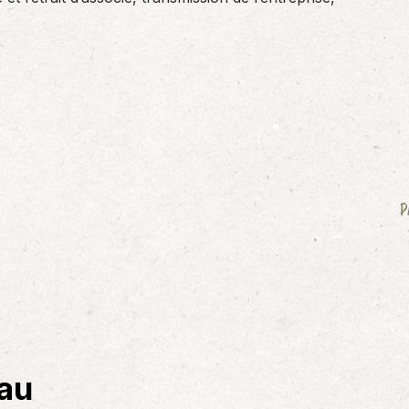
P
eau