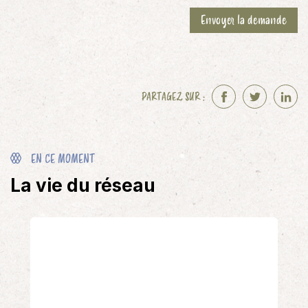
a
Envoyer la demande
i
r
e
)
PARTAGEZ SUR :
F
T
L
a
w
i
c
i
n
e
t
k
EN CE MOMENT
b
t
e
La vie du réseau
o
e
d
o
r
I
k
n