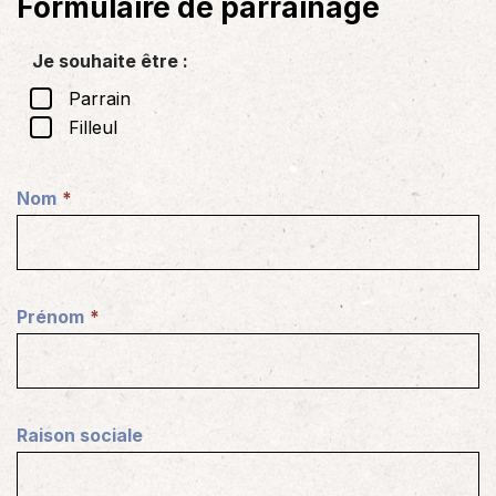
Formulaire de parrainage
Je souhaite être :
Parrain
Filleul
Nom
(
N
é
c
Prénom
e
(
s
N
s
é
a
c
Raison sociale
i
e
r
s
e