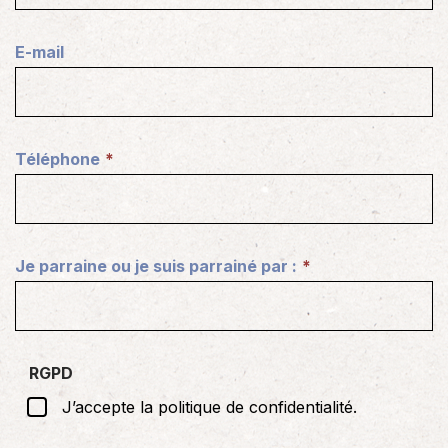
s
)
a
E-mail
i
r
e
)
Téléphone
(
N
é
c
Je parraine ou je suis parrainé par :
e
(
s
N
s
é
a
c
RGPD
i
e
r
J’accepte la politique de confidentialité.
s
e
s
)